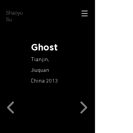
Shaoyu
Su
Ghost
Tianjin,
Jiuquan
China 2013